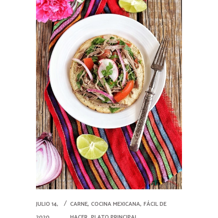
,
,
JULIO 14,
CARNE
COCINA MEXICANA
FÁCIL DE
,
2020
HACER
PLATO PRINCIPAL