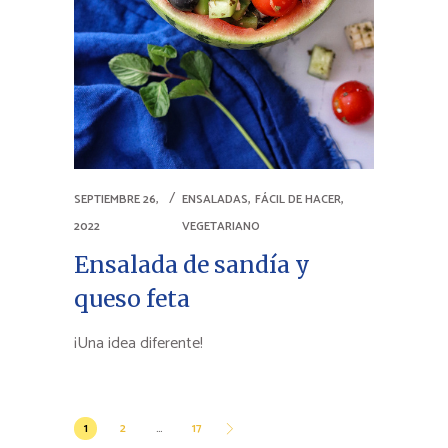
,
,
SEPTIEMBRE 26,
ENSALADAS
FÁCIL DE HACER
2022
VEGETARIANO
Ensalada de sandía y
queso feta
¡Una idea diferente!
Paginación
1
2
…
17