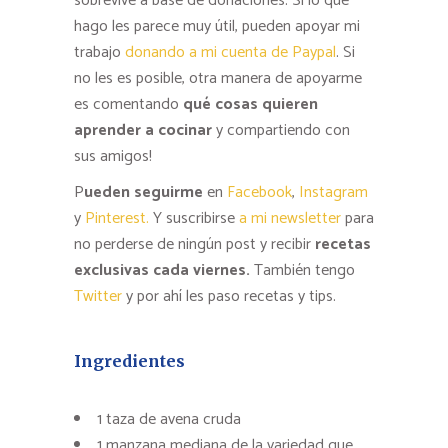
sobrevive a base de donaciones. Si lo que
hago les parece muy útil, pueden apoyar mi
trabajo
donando a mi cuenta de Paypal
. Si
no les es posible, otra manera de apoyarme
es comentando
qué cosas quieren
aprender a cocinar
y compartiendo con
sus amigos!
P
ueden seguirme
en
Facebook
,
Instagram
y
Pinterest.
Y suscribirse
a mi newsletter
para
no perderse de ningún post y recibir
recetas
exclusivas cada viernes.
También tengo
Twitter
y por ahí les paso recetas y tips.
Ingredientes
1 taza de avena cruda
1 manzana mediana de la variedad que