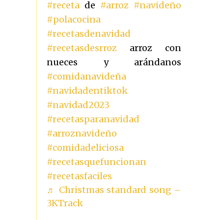
#receta
de
#arroz
#navideño
#polacocina
#recetasdenavidad
#recetasdesrroz
arroz con
nueces y arándanos
#comidanavideña
#navidadentiktok
#navidad2023
#recetasparanavidad
#arroznavideño
#comidadeliciosa
#recetasquefuncionan
#recetasfaciles
♬ Christmas standard song –
3KTrack