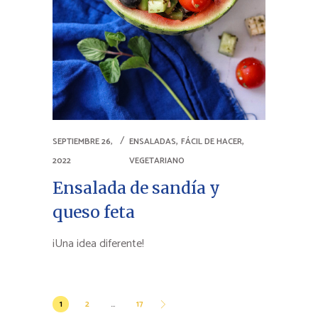
,
,
SEPTIEMBRE 26,
ENSALADAS
FÁCIL DE HACER
2022
VEGETARIANO
Ensalada de sandía y
queso feta
¡Una idea diferente!
Paginación
1
2
…
17