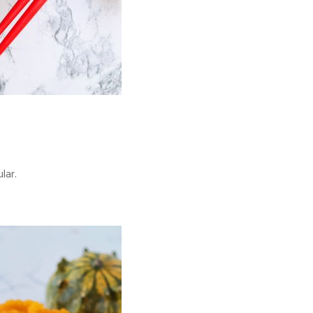
S
lar.