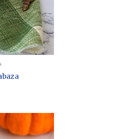
S
labaza