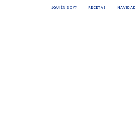
¿QUIÉN SOY?
RECETAS
NAVIDAD
POSTRES
BÁSICOS
FÁCIL DE HACER
COCINA ÁRABE
COCINA MEXICANA
DESAYUNOS
AVES
CARNE
BEBIDAS
BOTANAS
PESCADOS Y MARISCOS
SOPAS
GUARNICIONES
PAN
PLATO PRINCIPAL