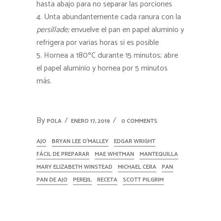
hasta abajo para no separar las porciones
Unta abundantemente cada ranura con la
persillade;
envuelve el pan en papel aluminio y
refrigera por varias horas si es posible
Hornea a 180ºC durante 15 minutos; abre
el papel aluminio y hornea por 5 minutos
más.
By
POLA
ENERO 17, 2019
0 COMMENTS
AJO
BRYAN LEE O'MALLEY
EDGAR WRIGHT
FÁCIL DE PREPARAR
MAE WHITMAN
MANTEQUILLA
MARY ELIZABETH WINSTEAD
MICHAEL CERA
PAN
PAN DE AJO
PEREJIL
RECETA
SCOTT PILGRIM