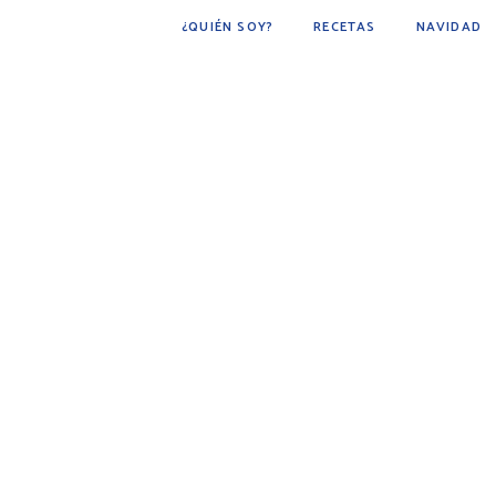
¿QUIÉN SOY?
RECETAS
NAVIDAD
POSTRES
BÁSICOS
FÁCIL DE HACER
COCINA ÁRABE
COCINA MEXICANA
DESAYUNOS
AVES
CARNE
BEBIDAS
BOTANAS
PESCADOS Y MARISCOS
SOPAS
GUARNICIONES
PAN
PLATO PRINCIPAL