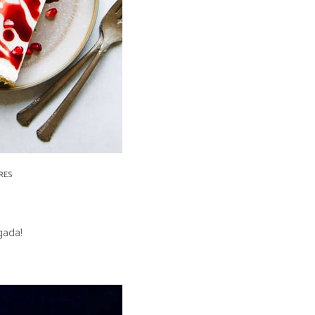
RES
gada!