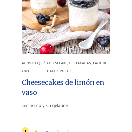
,
,
AGOSTO 25,
CHEESECAKE
DESTACADAS
FÁCIL DE
,
2021
HACER
POSTRES
Cheesecakes de limón en
vaso
¡Sin horno y sin gelatina!
Paginación
1
2
…
4