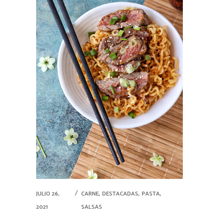
,
,
,
JULIO 26,
CARNE
DESTACADAS
PASTA
2021
SALSAS