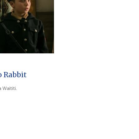
o Rabbit
 Waititi.