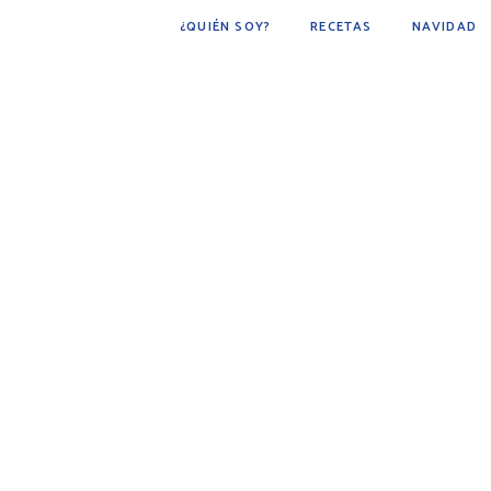
¿QUIÉN SOY?
RECETAS
NAVIDAD
POSTRES
BÁSICOS
FÁCIL DE HACER
COCINA ÁRABE
COCINA MEXICANA
DESAYUNOS
AVES
CARNE
BEBIDAS
BOTANAS
PESCADOS Y MARISCOS
SOPAS
GUARNICIONES
PAN
PLATO PRINCIPAL