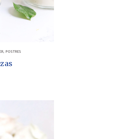
,
ER
POSTRES
ezas