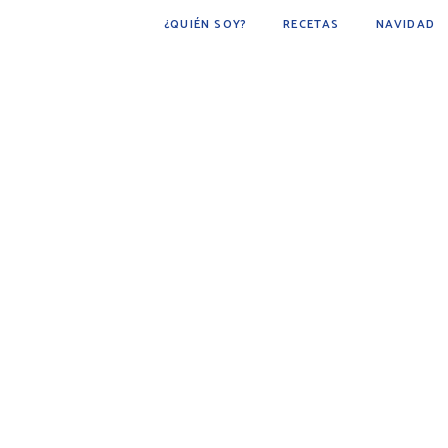
¿QUIÉN SOY?
RECETAS
NAVIDAD
POSTRES
BÁSICOS
FÁCIL DE HACER
COCINA ÁRABE
COCINA MEXICANA
DESAYUNOS
AVES
CARNE
BEBIDAS
BOTANAS
PESCADOS Y MARISCOS
SOPAS
GUARNICIONES
PAN
PLATO PRINCIPAL