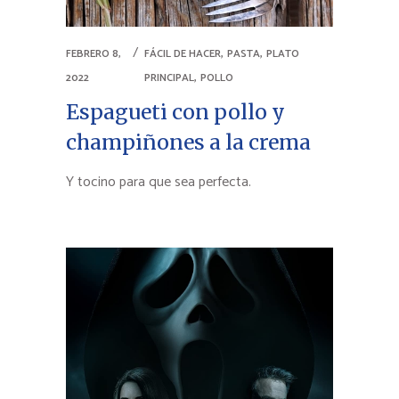
,
,
FEBRERO 8,
FÁCIL DE HACER
PASTA
PLATO
,
2022
PRINCIPAL
POLLO
Espagueti con pollo y
champiñones a la crema
Y tocino para que sea perfecta.