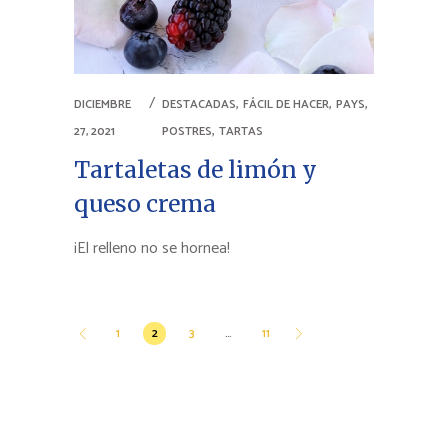
,
,
,
DICIEMBRE
DESTACADAS
FÁCIL DE HACER
PAYS
,
27, 2021
POSTRES
TARTAS
Tartaletas de limón y
queso crema
¡El relleno no se hornea!
Paginación
1
2
3
…
11
de
entradas