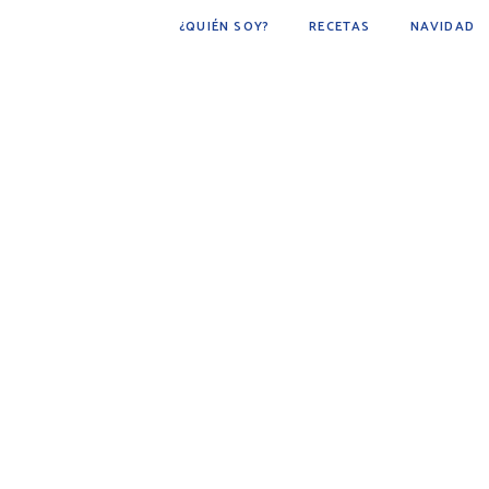
¿QUIÉN SOY?
RECETAS
NAVIDAD
POSTRES
BÁSICOS
FÁCIL DE HACER
COCINA ÁRABE
COCINA MEXICANA
DESAYUNOS
AVES
CARNE
BEBIDAS
BOTANAS
PESCADOS Y MARISCOS
SOPAS
GUARNICIONES
PAN
PLATO PRINCIPAL