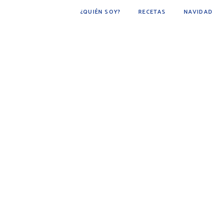
¿QUIÉN SOY?
RECETAS
NAVIDAD
POSTRES
BÁSICOS
FÁCIL DE HACER
COCINA ÁRABE
COCINA MEXICANA
DESAYUNOS
AVES
CARNE
BEBIDAS
BOTANAS
PESCADOS Y MARISCOS
SOPAS
GUARNICIONES
PAN
PLATO PRINCIPAL