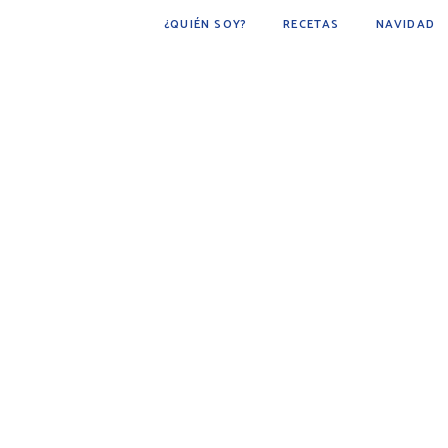
¿QUIÉN SOY?
RECETAS
NAVIDAD
POSTRES
BÁSICOS
FÁCIL DE HACER
COCINA ÁRABE
COCINA MEXICANA
DESAYUNOS
AVES
CARNE
BEBIDAS
BOTANAS
PESCADOS Y MARISCOS
SOPAS
GUARNICIONES
PAN
PLATO PRINCIPAL