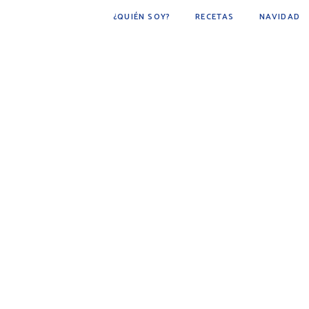
¿QUIÉN SOY?
RECETAS
NAVIDAD
POSTRES
BÁSICOS
FÁCIL DE HACER
COCINA ÁRABE
COCINA MEXICANA
DESAYUNOS
AVES
CARNE
BEBIDAS
BOTANAS
PESCADOS Y MARISCOS
SOPAS
GUARNICIONES
PAN
PLATO PRINCIPAL