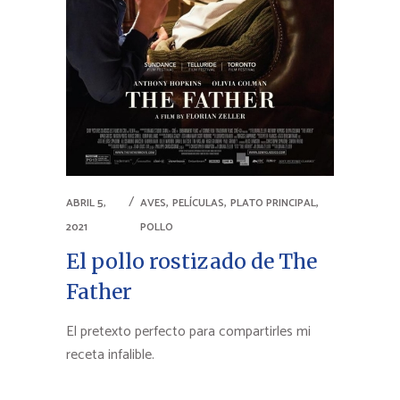
,
,
,
ABRIL 5,
AVES
PELÍCULAS
PLATO PRINCIPAL
2021
POLLO
El pollo rostizado de The
Father
El pretexto perfecto para compartirles mi
receta infalible.