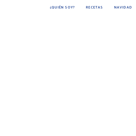
¿QUIÉN SOY?
RECETAS
NAVIDAD
POSTRES
BÁSICOS
FÁCIL DE HACER
COCINA ÁRABE
COCINA MEXICANA
DESAYUNOS
AVES
CARNE
BEBIDAS
BOTANAS
PESCADOS Y MARISCOS
SOPAS
GUARNICIONES
PAN
PLATO PRINCIPAL