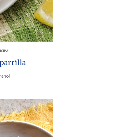
NCIPAL
parrilla
erano!