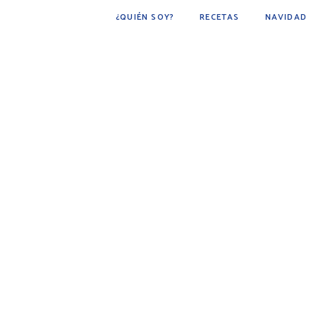
¿QUIÉN SOY?
RECETAS
NAVIDAD
POSTRES
BÁSICOS
FÁCIL DE HACER
COCINA ÁRABE
COCINA MEXICANA
DESAYUNOS
AVES
CARNE
BEBIDAS
BOTANAS
PESCADOS Y MARISCOS
SOPAS
GUARNICIONES
PAN
PLATO PRINCIPAL