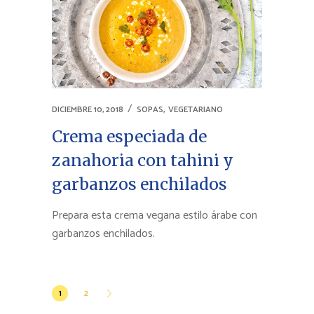
,
DICIEMBRE 10, 2018
SOPAS
VEGETARIANO
Crema especiada de
zanahoria con tahini y
garbanzos enchilados
Prepara esta crema vegana estilo árabe con
garbanzos enchilados.
Paginación
1
2