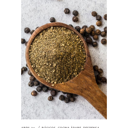
,
,
,