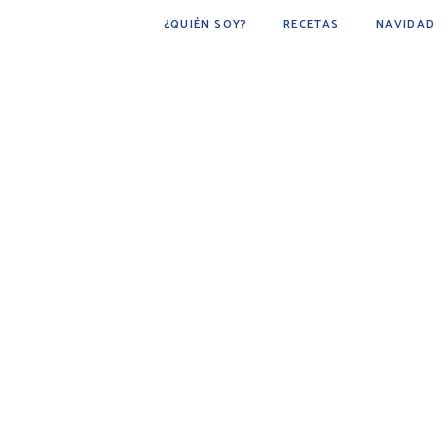
¿QUIÉN SOY?
RECETAS
NAVIDAD
POSTRES
BÁSICOS
FÁCIL DE HACER
COCINA ÁRABE
COCINA MEXICANA
DESAYUNOS
AVES
CARNE
BEBIDAS
BOTANAS
PESCADOS Y MARISCOS
SOPAS
GUARNICIONES
PAN
PLATO PRINCIPAL