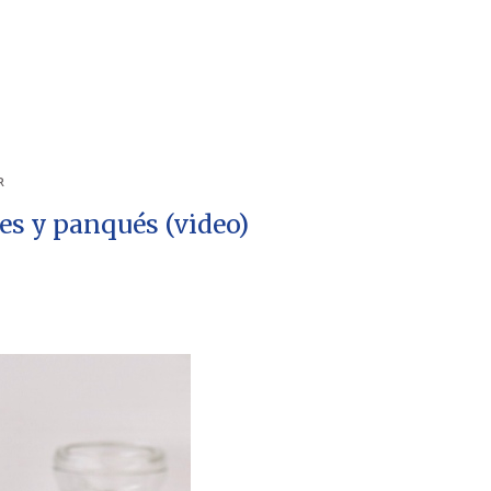
R
es y panqués (video)