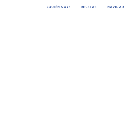
¿QUIÉN SOY?
RECETAS
NAVIDAD
POSTRES
BÁSICOS
FÁCIL DE HACER
COCINA ÁRABE
COCINA MEXICANA
DESAYUNOS
AVES
CARNE
BEBIDAS
BOTANAS
PESCADOS Y MARISCOS
SOPAS
GUARNICIONES
PAN
PLATO PRINCIPAL