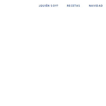
¿QUIÉN SOY?
RECETAS
NAVIDAD
POSTRES
BÁSICOS
FÁCIL DE HACER
COCINA ÁRABE
COCINA MEXICANA
DESAYUNOS
AVES
CARNE
BEBIDAS
BOTANAS
PESCADOS Y MARISCOS
SOPAS
GUARNICIONES
PAN
PLATO PRINCIPAL