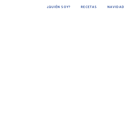
¿QUIÉN SOY?
RECETAS
NAVIDAD
POSTRES
BÁSICOS
FÁCIL DE HACER
COCINA ÁRABE
COCINA MEXICANA
DESAYUNOS
AVES
CARNE
BEBIDAS
BOTANAS
PESCADOS Y MARISCOS
SOPAS
GUARNICIONES
PAN
PLATO PRINCIPAL