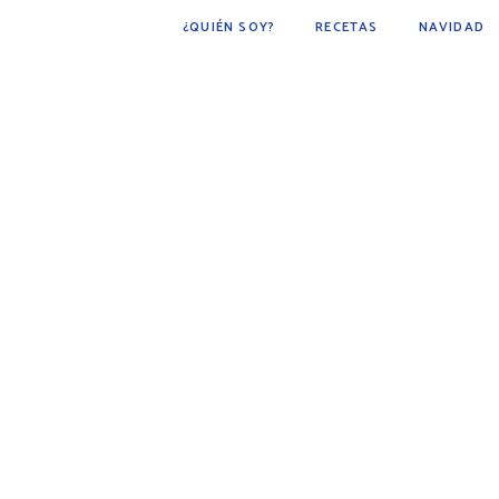
¿QUIÉN SOY?
RECETAS
NAVIDAD
POSTRES
BÁSICOS
FÁCIL DE HACER
COCINA ÁRABE
COCINA MEXICANA
DESAYUNOS
AVES
CARNE
BEBIDAS
BOTANAS
PESCADOS Y MARISCOS
SOPAS
GUARNICIONES
PAN
PLATO PRINCIPAL