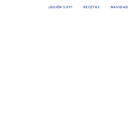
¿QUIÉN SOY?
RECETAS
NAVIDAD
POSTRES
BÁSICOS
FÁCIL DE HACER
COCINA ÁRABE
COCINA MEXICANA
DESAYUNOS
AVES
CARNE
BEBIDAS
BOTANAS
PESCADOS Y MARISCOS
SOPAS
GUARNICIONES
PAN
PLATO PRINCIPAL