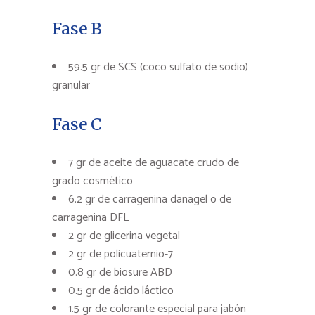
Fase B
59.5 gr de SCS (coco sulfato de sodio)
granular
Fase C
7 gr de aceite de aguacate crudo de
grado cosmético
6.2 gr de carragenina danagel o de
carragenina DFL
2 gr de glicerina vegetal
2 gr de policuaternio-7
0.8 gr de biosure ABD
0.5 gr de ácido láctico
1.5 gr de colorante especial para jabón