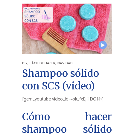
,
,
DIY
FÁCIL DE HACER
NAVIDAD
Shampoo sólido
con SCS (video)
[gem_youtube video_id=»bk_fxEjHDQM»]
Cómo hacer
shampoo sólido